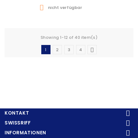

nicht verfügbar
Showing 1-12 of 40 item(s)

1
2
3
4

KONTAKT

SWISSRIFF

INFORMATIONEN