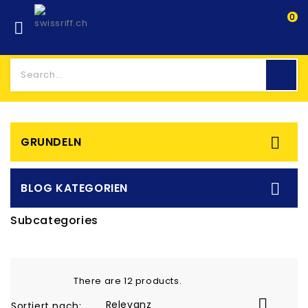
0


GRUNDELN

BLOG KATEGORIEN
Subcategories
There are 12 products.

Relevanz
Sortiert nach: