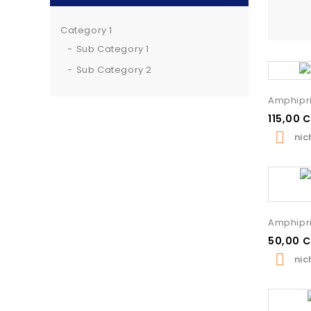
Category 1
Sub Category 1
Sub Category 2
Amphipri
115,00 

nic
Amphipri
50,00 

nic