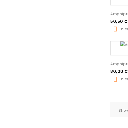
Amphipri
50,50 C

nic
Amphipri
80,00 

nic
Show