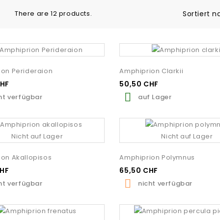
There are 12 products.
Sortiert n
on Perideraion
Amphiprion Clarkii
CHF
50,50 CHF

ht verfügbar
auf Lager
Nicht auf Lager
Nicht auf Lager
on Akallopisos
Amphiprion Polymnus
CHF
65,50 CHF

ht verfügbar
nicht verfügbar