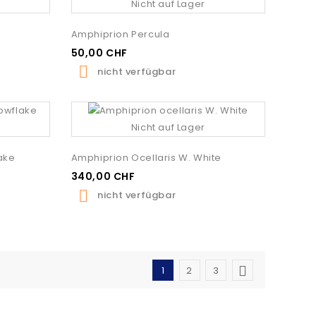
Nicht auf Lager
Amphiprion Percula
50,00 CHF

nicht verfügbar
Nicht auf Lager
ake
Amphiprion Ocellaris W. White
340,00 CHF

nicht verfügbar

1
2
3