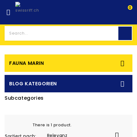
0


FAUNA MARIN

BLOG KATEGORIEN
Subcategories
There is 1 product.

Relevanz
Sortiert nach: