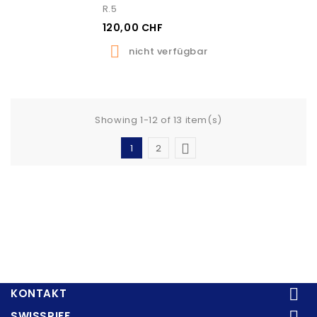
R.5
120,00 CHF

nicht verfügbar
Showing 1-12 of 13 item(s)

1
2

KONTAKT
SWISSRIFF