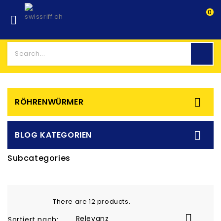
0


RÖHRENWÜRMER

BLOG KATEGORIEN
Subcategories
There are 12 products.

Relevanz
Sortiert nach: