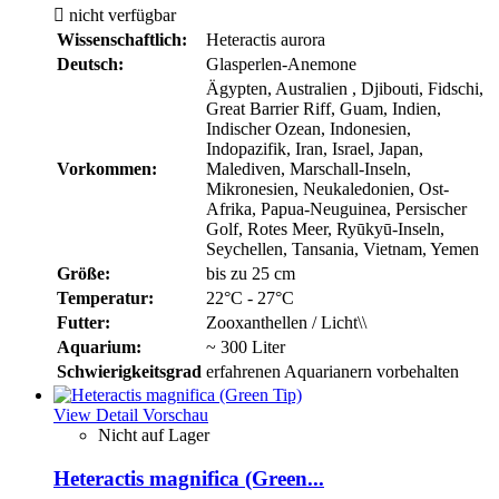

nicht verfügbar
Wissenschaftlich:
Heteractis aurora
Deutsch:
Glasperlen-Anemone
Ägypten, Australien , Djibouti, Fidschi,
Great Barrier Riff, Guam, Indien,
Indischer Ozean, Indonesien,
Indopazifik, Iran, Israel, Japan,
Vorkommen:
Malediven, Marschall-Inseln,
Mikronesien, Neukaledonien, Ost-
Afrika, Papua-Neuguinea, Persischer
Golf, Rotes Meer, Ryūkyū-Inseln,
Seychellen, Tansania, Vietnam, Yemen
Größe:
bis zu 25 cm
Temperatur:
22°C - 27°C
Futter:
Zooxanthellen / Licht\\
Aquarium:
~ 300 Liter
Schwierigkeitsgrad
erfahrenen Aquarianern vorbehalten
View Detail
Vorschau
Nicht auf Lager
Heteractis magnifica (Green...