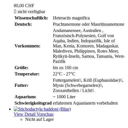
80,00 CHF

nicht verfügbar
Wissenschaftlich:
Heteractis magnifica
Deutsch:
Prachtanemone oder Mauritiusanemone
Andamanensee, Australien ,
Französisch-Polynesien, Golf von
Aqaba, Indien, Indopazifik, Isle of
Vorkommen:
Man, Kenia, Komoren, Madagaskar,
Malediven, Philippinen, Rotes Meer,
Ryūkyū-Inseln, Samoa, Tansania, West-
Pazifik
Größe:
bis zu 100 cm
Temperatur:
22°C - 27°C
Futtergarnelen\\, Krill (Euphausiidae)\\,
Futter:
Mysis (Schwebegarnelen)\\,
Zooxanthellen / Licht\\
Aquarium:
~ 1000 Liter
Schwierigkeitsgrad
erfahrenen Aquarianern vorbehalten
View Detail
Vorschau
Nicht auf Lager