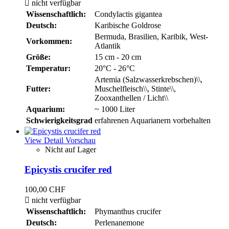

nicht verfügbar
Wissenschaftlich:
Condylactis gigantea
Deutsch:
Karibische Goldrose
Bermuda, Brasilien, Karibik, West-
Vorkommen:
Atlantik
Größe:
15 cm - 20 cm
Temperatur:
20°C - 26°C
Artemia (Salzwasserkrebschen)\\,
Futter:
Muschelfleisch\\, Stinte\\,
Zooxanthellen / Licht\\
Aquarium:
~ 1000 Liter
Schwierigkeitsgrad
erfahrenen Aquarianern vorbehalten
View Detail
Vorschau
Nicht auf Lager
Epicystis crucifer red
100,00 CHF

nicht verfügbar
Wissenschaftlich:
Phymanthus crucifer
Deutsch:
Perlenanemone