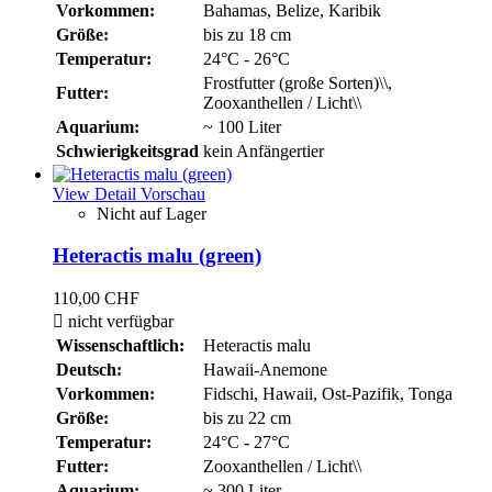
Vorkommen:
Bahamas, Belize, Karibik
Größe:
bis zu 18 cm
Temperatur:
24°C - 26°C
Frostfutter (große Sorten)\\,
Futter:
Zooxanthellen / Licht\\
Aquarium:
~ 100 Liter
Schwierigkeitsgrad
kein Anfängertier
View Detail
Vorschau
Nicht auf Lager
Heteractis malu (green)
110,00 CHF

nicht verfügbar
Wissenschaftlich:
Heteractis malu
Deutsch:
Hawaii-Anemone
Vorkommen:
Fidschi, Hawaii, Ost-Pazifik, Tonga
Größe:
bis zu 22 cm
Temperatur:
24°C - 27°C
Futter:
Zooxanthellen / Licht\\
Aquarium:
~ 300 Liter