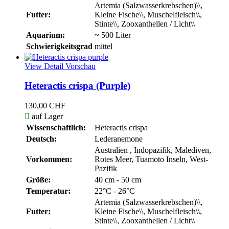
Artemia (Salzwasserkrebschen)\\,
Futter:
Kleine Fische\\, Muschelfleisch\\,
Stinte\\, Zooxanthellen / Licht\\
Aquarium:
~ 500 Liter
Schwierigkeitsgrad
mittel
View Detail
Vorschau
Heteractis crispa (Purple)
130,00 CHF

auf Lager
Wissenschaftlich:
Heteractis crispa
Deutsch:
Lederanemone
Australien , Indopazifik, Malediven,
Vorkommen:
Rotes Meer, Tuamoto Inseln, West-
Pazifik
Größe:
40 cm - 50 cm
Temperatur:
22°C - 26°C
Artemia (Salzwasserkrebschen)\\,
Futter:
Kleine Fische\\, Muschelfleisch\\,
Stinte\\, Zooxanthellen / Licht\\