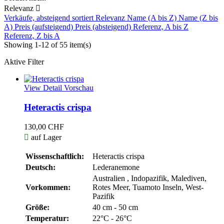
Relevanz

Verkäufe, absteigend sortiert
Relevanz
Name (A bis Z)
Name (Z bis
A)
Preis (aufsteigend)
Preis (absteigend)
Referenz, A bis Z
Referenz, Z bis A
Showing 1-12 of 55 item(s)
Aktive Filter
View Detail
Vorschau
Heteractis crispa
130,00 CHF

auf Lager
Wissenschaftlich:
Heteractis crispa
Deutsch:
Lederanemone
Australien , Indopazifik, Malediven,
Vorkommen:
Rotes Meer, Tuamoto Inseln, West-
Pazifik
Größe:
40 cm - 50 cm
Temperatur:
22°C - 26°C