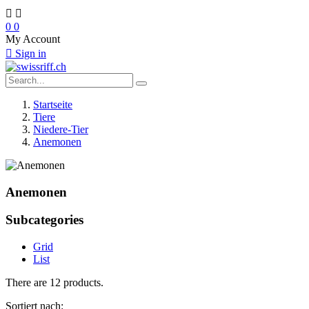


0
0
My Account

Sign in
Startseite
Tiere
Niedere-Tier
Anemonen
Anemonen
Subcategories
Grid
List
There are 12 products.
Sortiert nach: