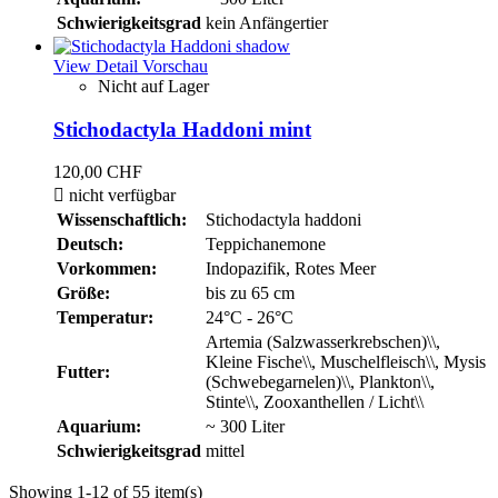
Schwierigkeitsgrad
kein Anfängertier
View Detail
Vorschau
Nicht auf Lager
Stichodactyla Haddoni mint
120,00 CHF

nicht verfügbar
Wissenschaftlich:
Stichodactyla haddoni
Deutsch:
Teppichanemone
Vorkommen:
Indopazifik, Rotes Meer
Größe:
bis zu 65 cm
Temperatur:
24°C - 26°C
Artemia (Salzwasserkrebschen)\\,
Kleine Fische\\, Muschelfleisch\\, Mysis
Futter:
(Schwebegarnelen)\\, Plankton\\,
Stinte\\, Zooxanthellen / Licht\\
Aquarium:
~ 300 Liter
Schwierigkeitsgrad
mittel
Showing 1-12 of 55 item(s)