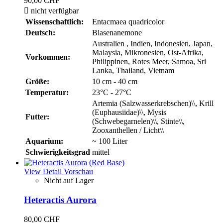
90,00 CHF

nicht verfügbar
Wissenschaftlich:
Entacmaea quadricolor
Deutsch:
Blasenanemone
Australien , Indien, Indonesien, Japan,
Malaysia, Mikronesien, Ost-Afrika,
Vorkommen:
Philippinen, Rotes Meer, Samoa, Sri
Lanka, Thailand, Vietnam
Größe:
10 cm - 40 cm
Temperatur:
23°C - 27°C
Artemia (Salzwasserkrebschen)\\, Krill
(Euphausiidae)\\, Mysis
Futter:
(Schwebegarnelen)\\, Stinte\\,
Zooxanthellen / Licht\\
Aquarium:
~ 100 Liter
Schwierigkeitsgrad
mittel
View Detail
Vorschau
Nicht auf Lager
Heteractis Aurora
80,00 CHF