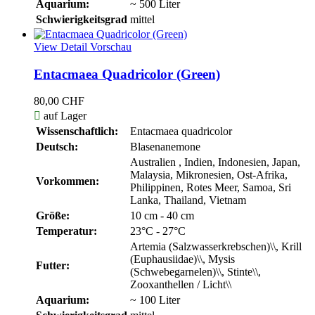
Aquarium:
~ 500 Liter
Schwierigkeitsgrad
mittel
View Detail
Vorschau
Entacmaea Quadricolor (Green)
80,00 CHF

auf Lager
Wissenschaftlich:
Entacmaea quadricolor
Deutsch:
Blasenanemone
Australien , Indien, Indonesien, Japan,
Malaysia, Mikronesien, Ost-Afrika,
Vorkommen:
Philippinen, Rotes Meer, Samoa, Sri
Lanka, Thailand, Vietnam
Größe:
10 cm - 40 cm
Temperatur:
23°C - 27°C
Artemia (Salzwasserkrebschen)\\, Krill
(Euphausiidae)\\, Mysis
Futter:
(Schwebegarnelen)\\, Stinte\\,
Zooxanthellen / Licht\\
Aquarium:
~ 100 Liter