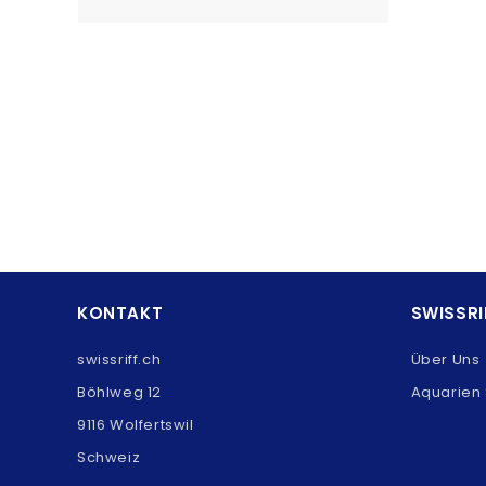
KONTAKT
SWISSRI
swissriff.ch
Über Uns
Böhlweg 12
Aquarien 
9116 Wolfertswil
Schweiz