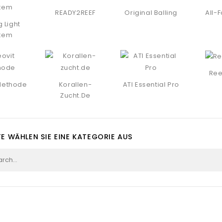
READY2REEF
Original Balling
All-
g Light
tem
Ree
Methode
Korallen-
ATI Essential Pro
Zucht.de
TE WÄHLEN SIE EINE KATEGORIE AUS