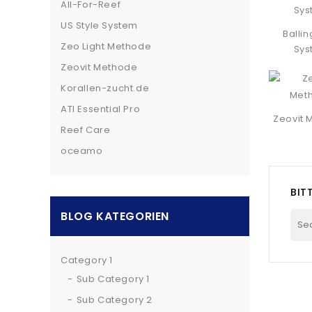
All-For-Reef
US Style System
Ballin
Zeo Light Methode
Sys
Zeovit Methode
Korallen-zucht.de
ATI Essential Pro
Zeovit 
Reef Care
oceamo
BIT
BLOG KATEGORIEN
Category 1
Sub Category 1
Sub Category 2