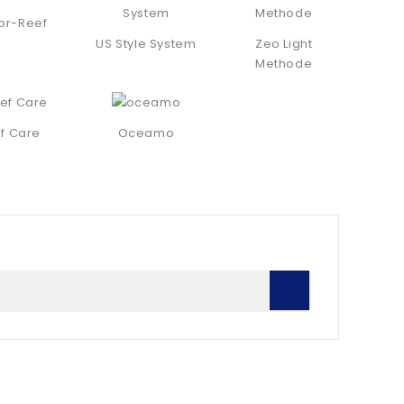
For-Reef
US Style System
Zeo Light
Methode
f Care
Oceamo