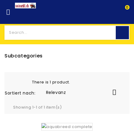
0

Subcategories
There is 1 product.

Relevanz
Sortiert nach:
Showing 1-1 of 1 item(s)