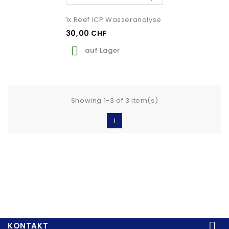
1x Reef ICP Wasseranalyse
30,00 CHF

auf Lager
Showing 1-3 of 3 item(s)
1

KONTAKT