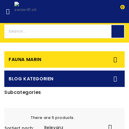
0


FAUNA MARIN

BLOG KATEGORIEN
Subcategories
There are 5 products.

Relevanz
Sortiert nach: