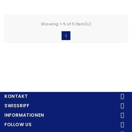
Showing 1-5 of 5 item(s)
1

KONTAKT

SWISSRIFF

INFORMATIONEN

FOLLOW US