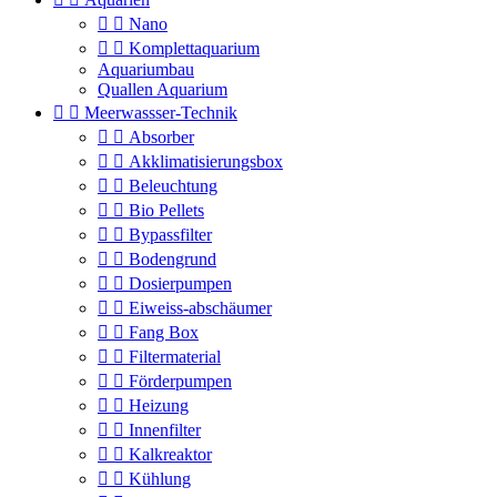


Nano


Komplettaquarium
Aquariumbau
Quallen Aquarium


Meerwassser-Technik


Absorber


Akklimatisierungsbox


Beleuchtung


Bio Pellets


Bypassfilter


Bodengrund


Dosierpumpen


Eiweiss-abschäumer


Fang Box


Filtermaterial


Förderpumpen


Heizung


Innenfilter


Kalkreaktor


Kühlung