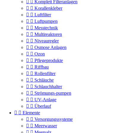


Komplett Filteranlagen


Korallenkleber


Luftfilter


Luftpumpen


Messtechnik


Multireaktoren


Niveauregler


Osmose Anlagen


Ozon


Pflegeprodukte


Riffbau


Rollenfilter


Schläuche


Schlauchhalter


Strömungs-pumpen


UV-Anlage


Überlauf


Elemente


Versorgungssysteme


Meerwasser


Meersalz