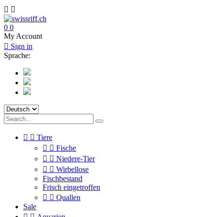


0
0
My Account

Sign in
Sprache:


Tiere


Fische


Niedere-Tier


Wirbellose
Fischbestand
Frisch eingetroffen


Quallen
Sale


Aquarien