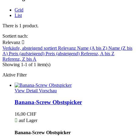
Grid
List
There is 1 product.
Sortiert nach:
Relevanz

Verkäufe, absteigend sortiert
Relevanz
Name (A bis Z)
Name (Z bis
A)
Preis (aufsteigend)
Preis (absteigend)
Referenz, A bis Z
Referenz, Z bis A
Showing 1-1 of 1 item(s)
Aktive Filter
View Detail
Vorschau
Banana-Screw Obstspicker
16,00 CHF

auf Lager
Banana-Screw Obstspicker