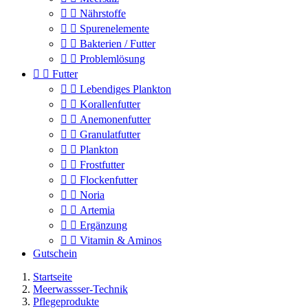


Nährstoffe


Spurenelemente


Bakterien / Futter


Problemlösung


Futter


Lebendiges Plankton


Korallenfutter


Anemonenfutter


Granulatfutter


Plankton


Frostfutter


Flockenfutter


Noria


Artemia


Ergänzung


Vitamin & Aminos
Gutschein
Startseite
Meerwassser-Technik
Pflegeprodukte