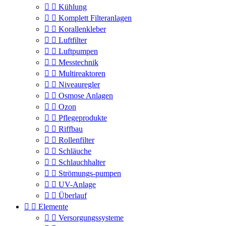


Kühlung


Komplett Filteranlagen


Korallenkleber


Luftfilter


Luftpumpen


Messtechnik


Multireaktoren


Niveauregler


Osmose Anlagen


Ozon


Pflegeprodukte


Riffbau


Rollenfilter


Schläuche


Schlauchhalter


Strömungs-pumpen


UV-Anlage


Überlauf


Elemente


Versorgungssysteme