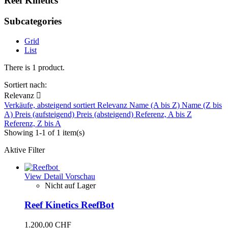
Reef Kinetics
Subcategories
Grid
List
There is 1 product.
Sortiert nach:
Relevanz

Verkäufe, absteigend sortiert
Relevanz
Name (A bis Z)
Name (Z bis
A)
Preis (aufsteigend)
Preis (absteigend)
Referenz, A bis Z
Referenz, Z bis A
Showing 1-1 of 1 item(s)
Aktive Filter
View Detail
Vorschau
Nicht auf Lager
Reef Kinetics ReefBot
1.200,00 CHF