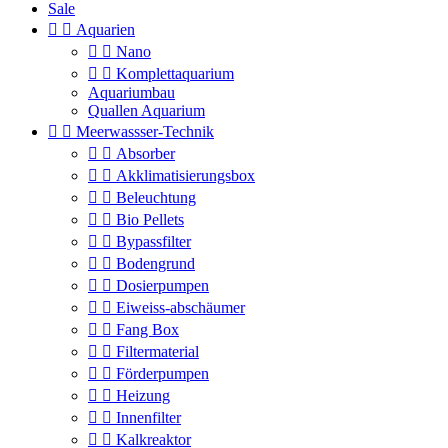
Sale


Aquarien


Nano


Komplettaquarium
Aquariumbau
Quallen Aquarium


Meerwassser-Technik


Absorber


Akklimatisierungsbox


Beleuchtung


Bio Pellets


Bypassfilter


Bodengrund


Dosierpumpen


Eiweiss-abschäumer


Fang Box


Filtermaterial


Förderpumpen


Heizung


Innenfilter


Kalkreaktor