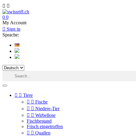


0
0
My Account

Sign in
Sprache:


Tiere


Fische


Niedere-Tier


Wirbellose
Fischbestand
Frisch eingetroffen


Quallen