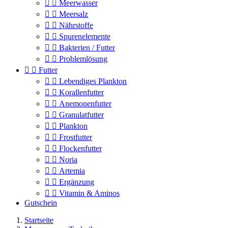


Meerwasser


Meersalz


Nährstoffe


Spurenelemente


Bakterien / Futter


Problemlösung


Futter


Lebendiges Plankton


Korallenfutter


Anemonenfutter


Granulatfutter


Plankton


Frostfutter


Flockenfutter


Noria


Artemia


Ergänzung


Vitamin & Aminos
Gutschein
Startseite