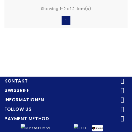
Showing 1-2 of 2 item(s)
1

KONTAKT

SWISSRIFF

INFORMATIONEN

FOLLOW US

PAYMENT METHOD