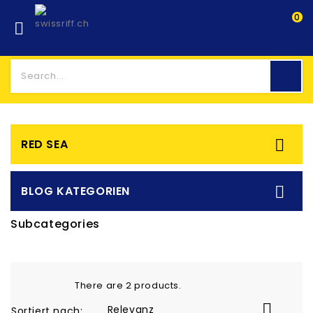
0


RED SEA

BLOG KATEGORIEN
Subcategories
There are 2 products.

Relevanz
Sortiert nach: