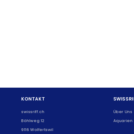
KONTAKT
SWISSRI
swissriff.ch
Über Uns
Böhlweg 12
Aquarien 
9116 Wolfertswil