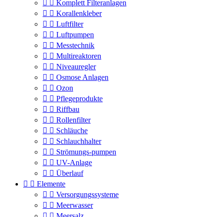


Komplett Filteranlagen


Korallenkleber


Luftfilter


Luftpumpen


Messtechnik


Multireaktoren


Niveauregler


Osmose Anlagen


Ozon


Pflegeprodukte


Riffbau


Rollenfilter


Schläuche


Schlauchhalter


Strömungs-pumpen


UV-Anlage


Überlauf


Elemente


Versorgungssysteme


Meerwasser


Meersalz