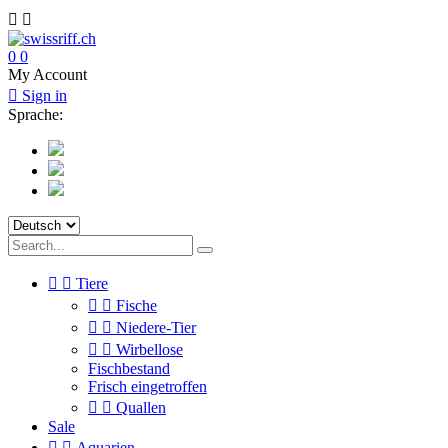


0
0
My Account

Sign in
Sprache:


Tiere


Fische


Niedere-Tier


Wirbellose
Fischbestand
Frisch eingetroffen


Quallen
Sale


Aquarien