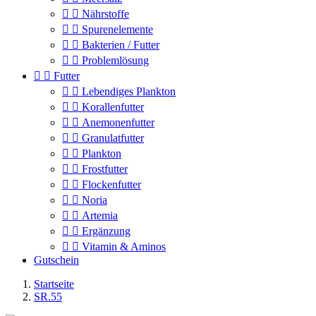


Nährstoffe


Spurenelemente


Bakterien / Futter


Problemlösung


Futter


Lebendiges Plankton


Korallenfutter


Anemonenfutter


Granulatfutter


Plankton


Frostfutter


Flockenfutter


Noria


Artemia


Ergänzung


Vitamin & Aminos
Gutschein
Startseite
SR.55