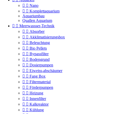


Nano


Komplettaquarium
Aquariumbau
Quallen Aquarium


Meerwassser-Technik


Absorber


Akklimatisierungsbox


Beleuchtung


Bio Pellets


Bypassfilter


Bodengrund


Dosierpumpen


Eiweiss-abschäumer


Fang Box


Filtermaterial


Förderpumpen


Heizung


Innenfilter


Kalkreaktor


Kühlung